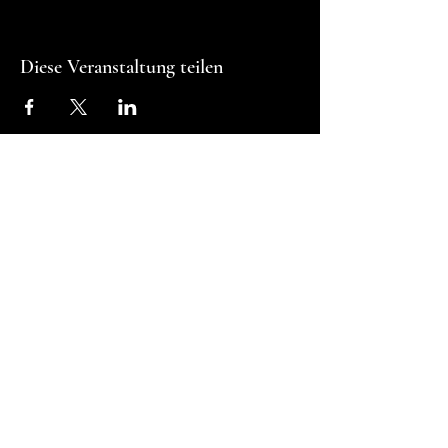
Diese Veranstaltung teilen
FAQ
Algemene voorwaarden
Bestellen
Betalen
Privacy
Retourneren
Verzenden
Top