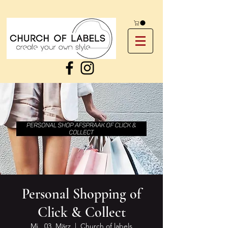
Personal Shopping of
Click & Collect
Mi., 03. März
  |  
Church of labels