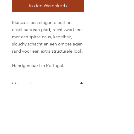
In den Warenkorb
Blanca is een elegante pull-on
enkellaars van glad, zacht zwart leer
met een spitse neus, kegelhak,
slouchy schacht en een omgeslagen
rand voor een extra structurele look.
Handgemaakt in Portugal.
Materiaal
Hakhoogte: 6 cm
Maat: Valt normaal qua maat
Bovenwerk: Suède Leer
Voering: Leer
FAQ
Algemene voorwaarden
Bestellen