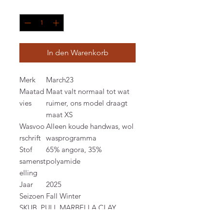
Anzahl
*
In den Warenkorb
Merk
March23
Maatad
Maat valt normaal tot wat
vies
ruimer, ons model draagt
maat XS
Wasvoo
Alleen koude handwas, wol
rschrift
wasprogramma
Stof
65% angora, 35%
samenst
polyamide
elling
Jaar
2025
Seizoen
Fall Winter
SKU
B_PULL MARBELLA CLAY